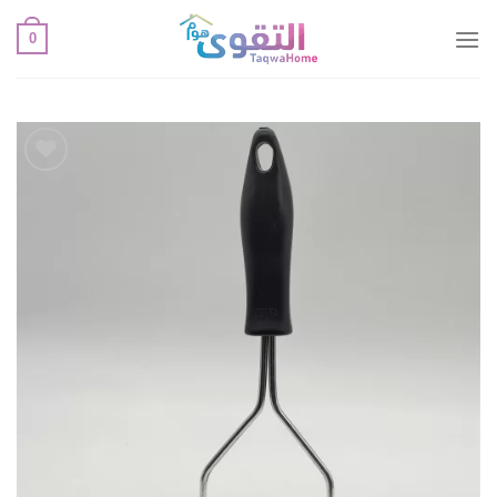
خطي
0
لمحتوى
أضف
لقائمة
الإعجابات