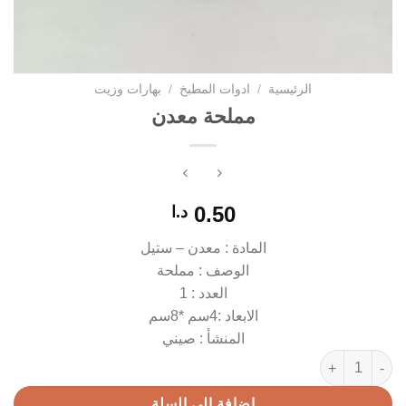
الرئيسية
/
ادوات المطبخ
/
بهارات وزيت
مملحة معدن
0.50
د.ا
المادة : معدن – ستيل
الوصف : مملحة
العدد : 1
الابعاد :4سم *8سم
المنشأ : صيني
كمية مملحة معدن
إضافة إلى السلة