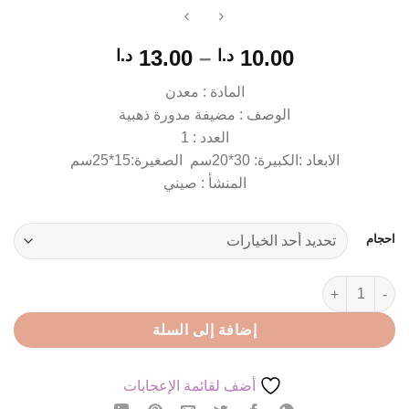
نطاق
13.00
–
10.00
د.ا
د.ا
السعر:
المادة : معدن
من
الوصف : مضيفة مدورة ذهبية
العدد : 1
خلال
الابعاد :الكبيرة: 30*20سم الصغيرة:15*25سم
المنشأ : صيني
احجام
كمية مضيفة مدورة ذهبية
إضافة إلى السلة
أضف لقائمة الإعجابات