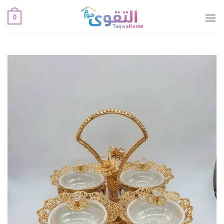
خطي
0
لمحتوى
أضف
لقائمة
الإعجابات