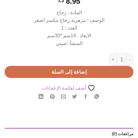
8.95
د.ا
المادة : زجاج
الوصف : مزهرية زجاج مكسر اصفر
العدد : 1
الابعاد : 14سم *30سم
المنشأ :صيني
كمية مزهرية زجاج مكسر
إضافة إلى السلة
أضف لقائمة الإعجابات
مراجعات (0)