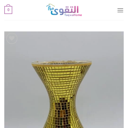
خطي
0
لمحتوى
أضف
لقائمة
الإعجابات