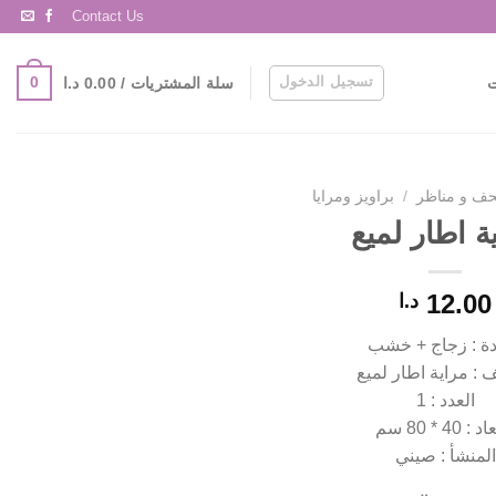
Contact Us
تسجيل الدخول
0
سلة المشتريات /
0.00
د.ا
ت
حف و مناظر
/
براويز ومرايا
ة اطار لميع
12.00
د.ا
دة : زجاج + خشب
 : مراية اطار لميع
العدد : 1
: 40 * 80 سم
المنشأ : صيني