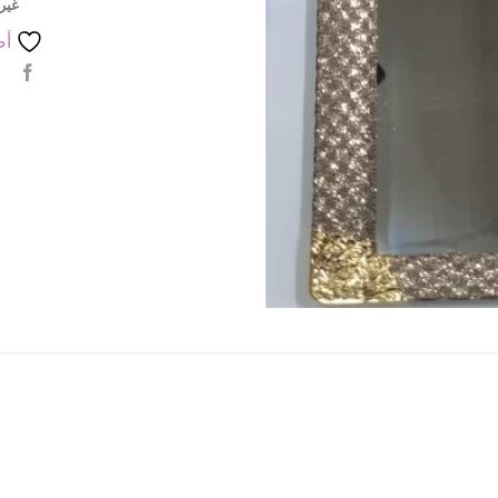
غير
أض