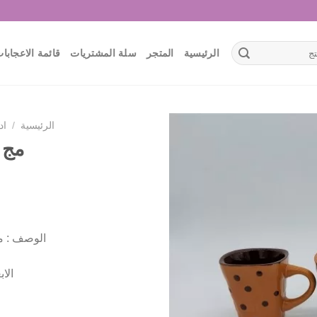
الرئيسية
المتجر
سلة المشتريات
قائمة الاعجابا
الرئيسية
/
اد
مج 
أضف
لقائمة
الإعجابات
الوصف : م
الابعاد 