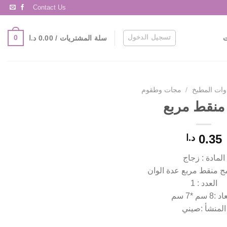
Contact Us
تسجيل الدخول
0
سلة المشتريات /
0.00
د.ا
ت
وات المطبخ
/
مجات وطقوم
منقط مربع
0.35
د.ا
المادة : زجاج
ج منقط مربع عدة الوان
العدد : 1
:8 سم *7 سم
المنشأ :صيني