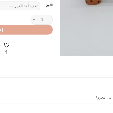
اللون
كمية مج منقط مربع
إض
أض
, بني محروق