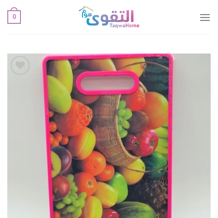
خطي
0
لمحتوى
أضف
لقائمة
الإعجابات