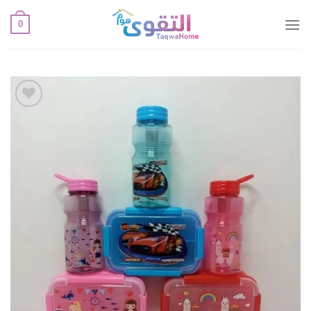
خطي
0
لمحتوى
أضف
لقائمة
الإعجابات