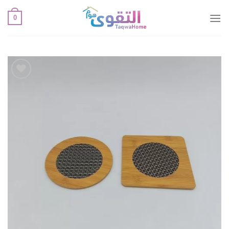
خطي
0
لمحتوى
أضف
لقائمة
الإعجابات