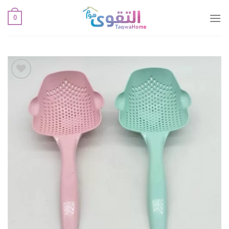
خطي
0
لمحتوى
أضف
لقائمة
الإعجابات