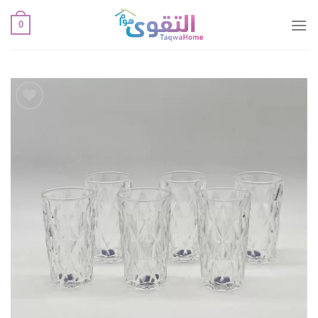
خطي
0
لمحتوى
أضف
لقائمة
الإعجابات