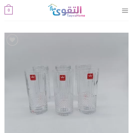
خطي
0
لمحتوى
أضف
لقائمة
الإعجابات