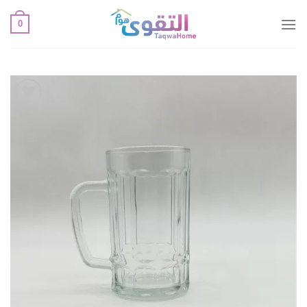
خطي
0
لمحتوى
أضف
لقائمة
الإعجابات