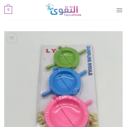
خطي
0
لمحتوى
أضف
لقائمة
الإعجابات