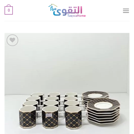
خطي
0
لمحتوى
أضف
لقائمة
الإعجابات