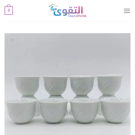
خطي
0
لمحتوى
أضف
لقائمة
الإعجابات