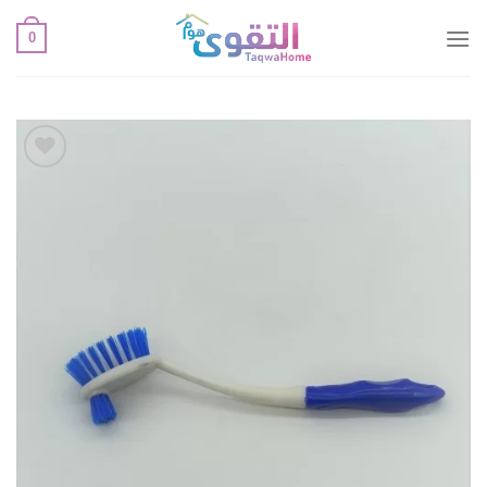
خطي
0
لمحتوى
أضف
لقائمة
الإعجابات