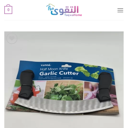
خطي
0
لمحتوى
أضف
لقائمة
الإعجابات