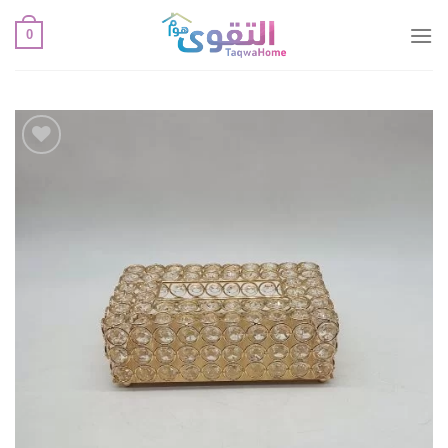
خطي
0
لمحتوى
أضف
لقائمة
الإعجابات