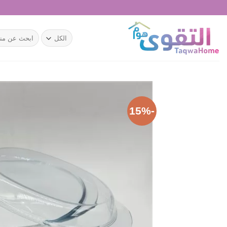
خطي
لمحتوى
البحث
عن:
-15%