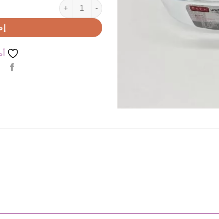
كمية طنجرة بايركس بيضاوي
إض
أض