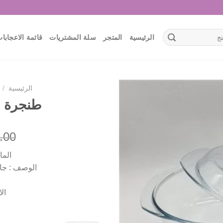
الرئيسية
المتجر
سلة المشتريات
قائمة الاعجابا
الرئيسية
/
طنجرة ب
أضف
.00
لقائمة
الإعجابات
الما
الوصف : جا
الابع