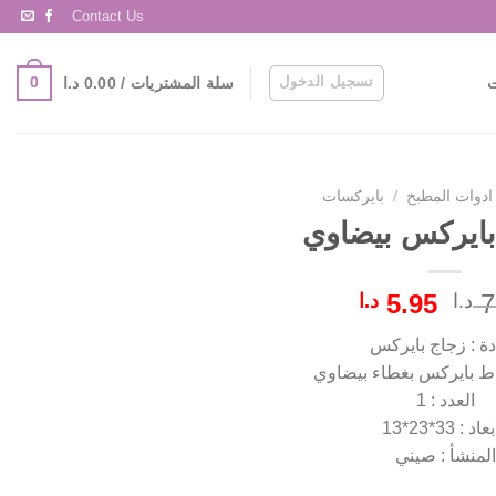
Contact Us
تسجيل الدخول
0
سلة المشتريات /
0.00
د.ا
ت
ادوات المطبخ
/
بايركسات
ايركس بيضاوي
السعر
السعر
5.95
7
د.ا
د.ا
الأصلي
الحالي
دة : زجاج بايركس
هو:
هو:
ط بايركس بغطاء بيضاوي
7.00 د.ا.
5.95 د.ا.
العدد : 1
اد : 33*23*13
المنشأ : صيني