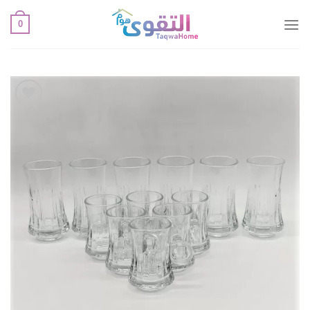
خطي
0
لمحتوى
أضف
لقائمة
الإعجابات