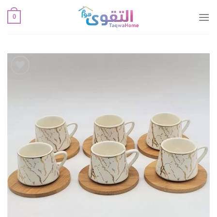
خطي
0
لمحتوى
أضف
لقائمة
الإعجابات