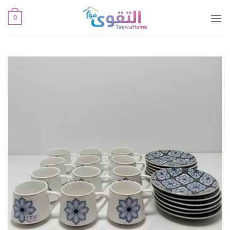
خطي
0
لمحتوى
أضف
لقائمة
الإعجابات