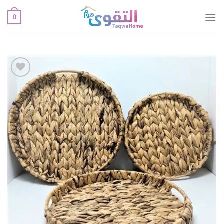
خطي
0
لمحتوى
أضف
لقائمة
الإعجابات