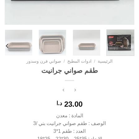
الرئيسية
/
ادوات المطبخ
/
صواني فرن وسدور
طقم صواني جرانيت
23.00
د.ا
المادة : معدن
الوصف : طقم صواني جرانيت بني /3
العدد : طقم 1*3
الابعاد : 35*25 – 30*22 – 25*18