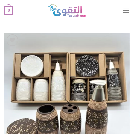
خطي
0
لمحتوى
أضف
لقائمة
الإعجابات