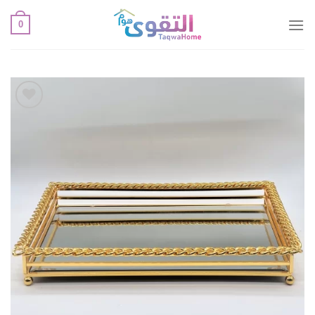
خطي
0
لمحتوى
أضف
لقائمة
الإعجابات