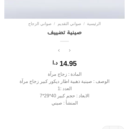
الرئيسية
/
صواني التقديم
/
صواني الزجاج
صينية تضييف
14.95
د.ا
المادة : زجاج مرآة
الوصف : صينية ذهبية اطار ديكور كبير زجاج مرآة
العدد :1
الابعاد : حجم كبير 40*29*7
المنشأ : صيني
كمية صينية تضييف