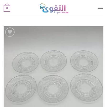
خطي
0
لمحتوى
أضف
لقائمة
الإعجابات