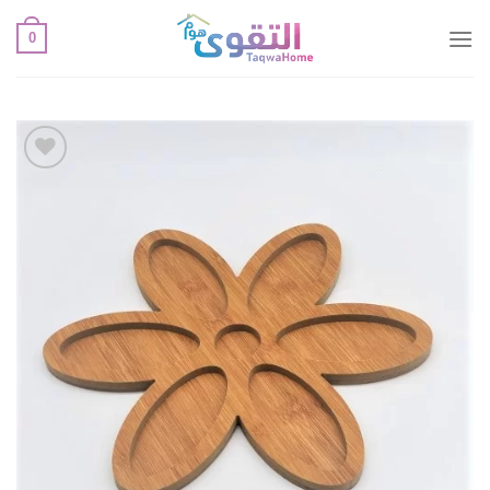
خطي
0
لمحتوى
أضف
لقائمة
الإعجابات