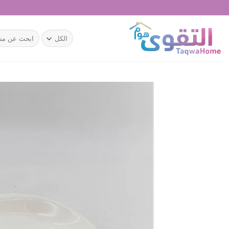
خطي
لمحتوى
البحث
عن: