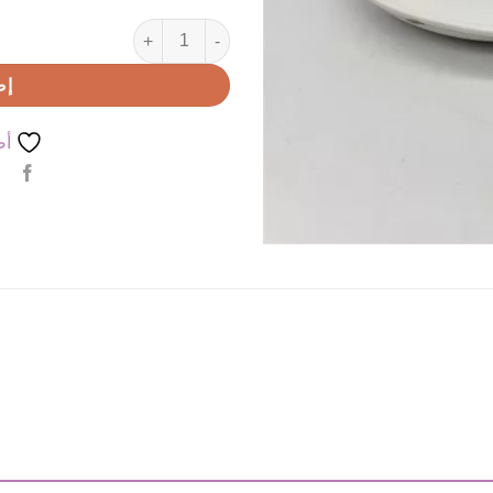
كمية صحن فندقي ورقة
إض
أض