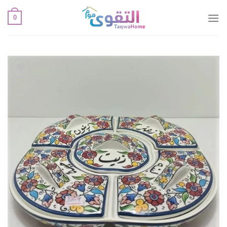
خطي
0
لمحتوى
أضف
لقائمة
الإعجابات