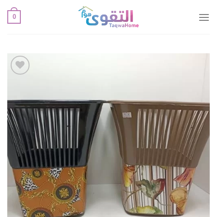
خطي
0
لمحتوى
أضف
لقائمة
الإعجابات