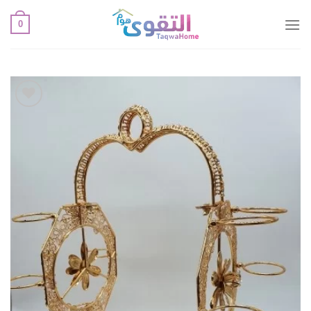
خطي
0
لمحتوى
أضف
لقائمة
الإعجابات