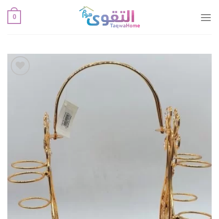
خطي
0
لمحتوى
أضف
لقائمة
الإعجابات