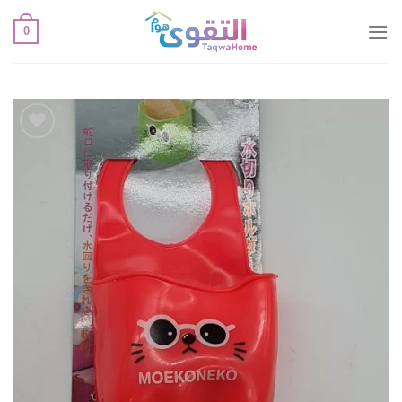
خطي
0
لمحتوى
أضف
لقائمة
الإعجابات