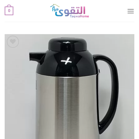
خطي
0
لمحتوى
أضف
لقائمة
الإعجابات