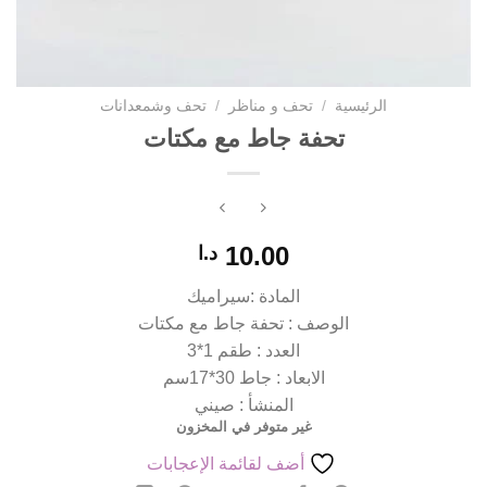
الرئيسية
/
تحف و مناظر
/
تحف وشمعدانات
تحفة جاط مع مكتات
10.00
د.ا
المادة :سيراميك
الوصف : تحفة جاط مع مكتات
العدد : طقم 1*3
الابعاد : جاط 30*17سم
المنشأ : صيني
غير متوفر في المخزون
أضف لقائمة الإعجابات