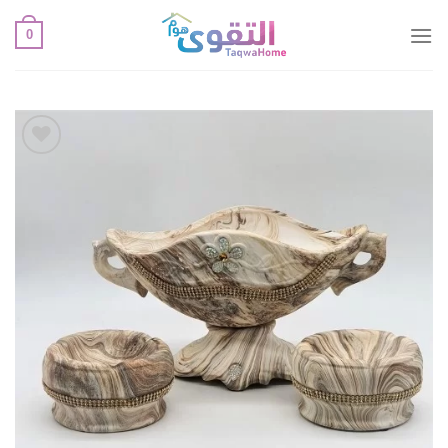
خطي
0
لمحتوى
أضف
لقائمة
الإعجابات