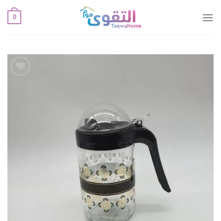
خطي
0
لمحتوى
أضف
لقائمة
الإعجابات