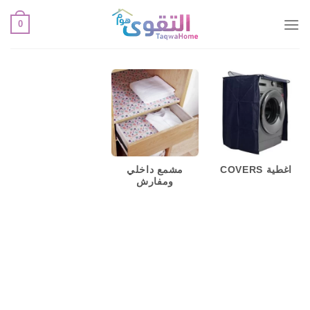
خطي
0
لمحتوى
اغطية COVERS
مشمع داخلي
ومفارش