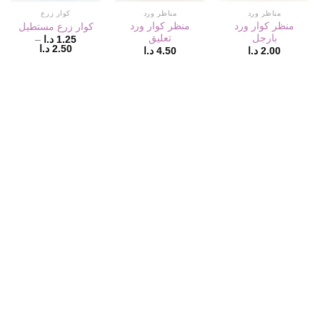
مناظر ورد
مناظر ورد
كوار زرع
منظر كوار ورد
منظر كوار ورد
كوار زرع مستطيل
بارجل
تعليق
1.25
د.ا
–
نطاق
2.50
د.ا
2.00
د.ا
4.50
د.ا
السعر:
من
خلال