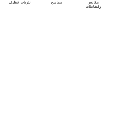
مكانس
مماسح
نثريات تنظيف
وقشاطات