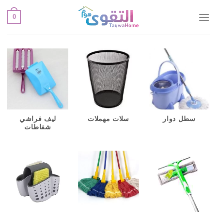
خطي
0
لمحتوى
سطل دوار
سلات مهملات
ليف فراشي
شفاطات